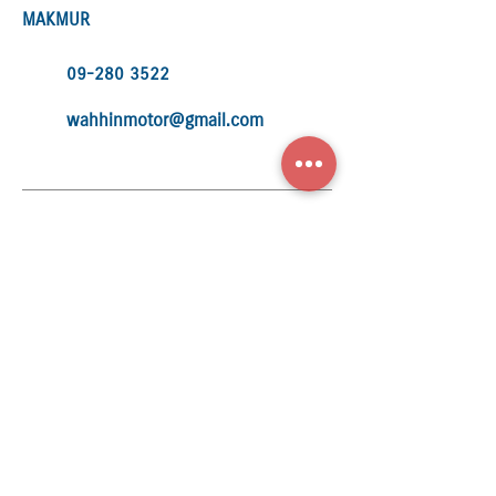
MAKMUR
09-280 3522
wahhinmotor@gmail.com
Suzuki Malaysia Sdn. Bhd.
202001012115
(1368435
-X)
No. 12 & 14, Jalan Jurunilai U1/20, Seksyen U1,
Hicom Glenmarie Industrial Park, 40150
Shah Alam,
Selangor Darul Ehsan
Office Hour
: 8.20am - 6.00pm
Contact No :
03-5566 5688
Fax No :
03-5566 5699
E-Mail :
info@suzuki.com.my
Quick Links