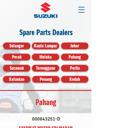
Spare Parts Dealers
Selangor
Kuala Lumpur
Johor
Perak
Melaka
Pahang
Sarawak
Terengganu
Perlis
Kelantan
Penang
Kedah
Pahang
000643251
-D